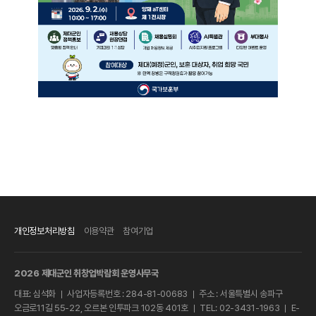
개인정보처리방침
이용약관
참여기업
2026 제대군인 취창업박람회 운영사무국
대표: 심석화
사업자등록번호 : 284-81-00683
주소 : 서울특별시 송파구
ㅣ
ㅣ
오금로11길 55-22, 오르본 인투파크 102동 401호
TEL: 02-3431-1963
E-
ㅣ
ㅣ