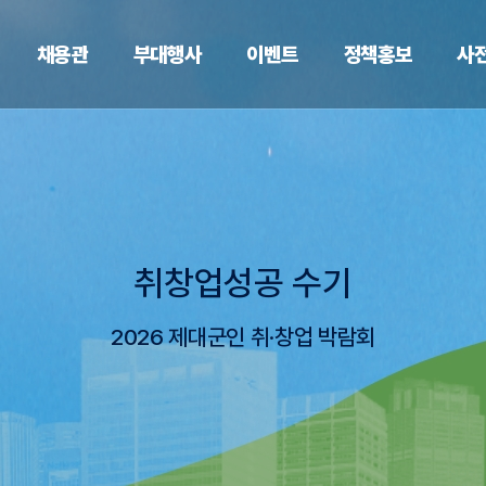
채용관
부대행사
이벤트
정책홍보
사
취창업성공 수기
2026 제대군인 취·창업 박람회