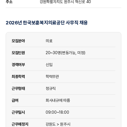
주소
강원특별자치도 원주시 혁신로 40
2026년 한국보훈복지의료공단 사무직 채용
모집분야
의료
모집인원
20~30명(변동가능, 미정)
경력여부
신입
최종학력
학력무관
근무형태
정규직
급여
회사내규에 따름
근무일시
09:00~18:00
근무예정지
강원도 > 원주시