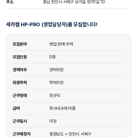
주소
충남 천안시 서북구 성거읍 정자1길 10
세라젬 HP-PRO (영업담당자)를 모집합니다!
모집분야
영업·판매·무역
모집인원
0명
경력여부
경력무관
최종학력
학력무관
근무형태
정규직
급여
회사내규에 따름
근무일시
미정
근무예정지
충청남도 > 천안시 서북구