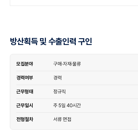
방산획득 및 수출인력 구인
모집분야
구매·자재·물류
경력여부
경력
근무형태
정규직
근무일시
주 5일 40시간
전형절차
서류 면접