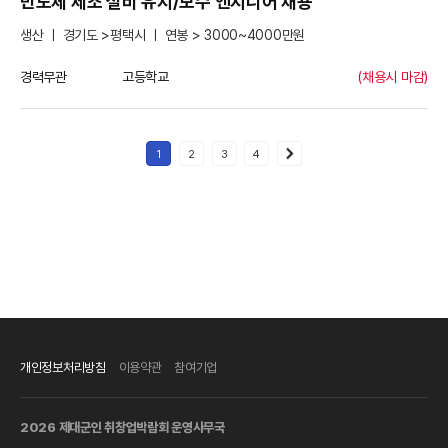
반도체 제조 설비 유지/보수 엔지니어 채용
생산 ㅣ 경기도 >평택시 ㅣ 연봉 > 3000~4000만원
경력무관
고등학교
(채용시 마감)
1
2
3
4
개인정보처리방침
이용약관
참여기업
2026 제대군인 취창업박람회 운영사무국