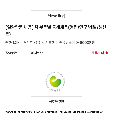
일양약품(주)
[일양약품 채용] 각 부문별 공개채용(영업/연구/개발/생산
등)
연구·R&D ㅣ 경기도 >용인시 기흥구 ㅣ 연봉 > 5000~6000만원
경력무관
학력무관
(채용시 마감)
국토연구원
2026년 제2차 시설직(미화원·기술원·방호원) 공개채용