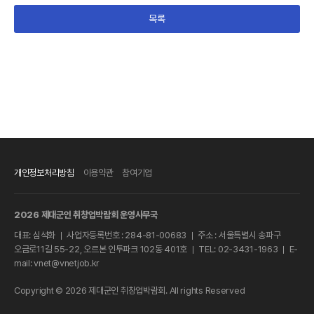
목록
개인정보처리방침
이용약관
참여기업
2026 제대군인 취창업박람회 운영사무국
대표: 심석화
사업자등록번호 : 284-81-00683
주소 : 서울특별시 송파구
ㅣ
ㅣ
오금로11길 55-22, 오르본 인투파크 102동 401호
TEL: 02-3431-1963
E-
ㅣ
ㅣ
mail: vnet@vnetjob.kr
Copyright © 2026 제대군인 취창업박람회. All rights Reserved